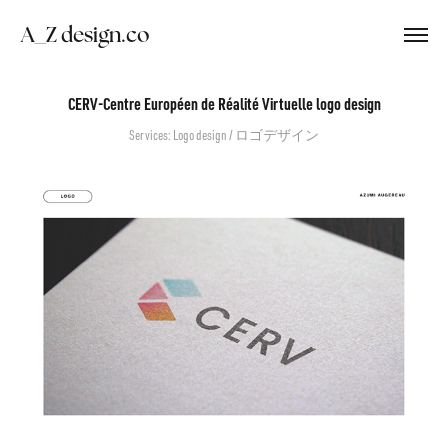
　A_Z design.co
CERV-Centre Européen de Réalité Virtuelle logo design
Services: Logo design / ロゴデザイン