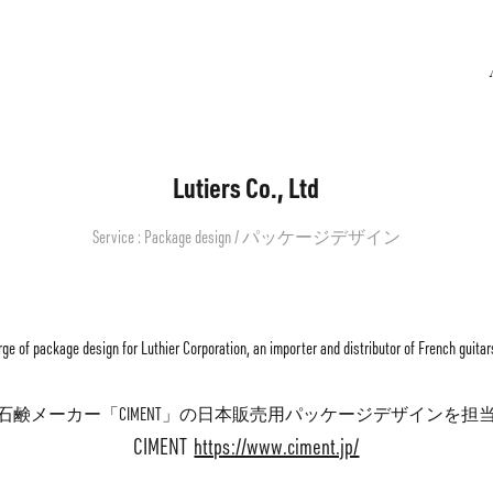
　A
Lutiers Co., Ltd
Service : Package design / パッケージデザイン
rge of package design for Luthier Corporation, an importer and distributor of French guita
石鹸メーカー「CIMENT」の日本販売用パッケージデザインを担
CIMENT
https://www.ciment.jp/